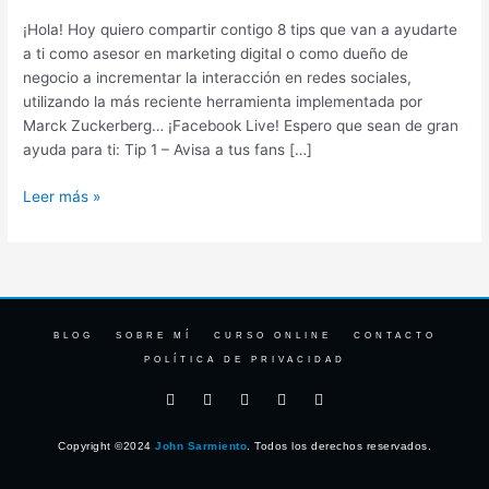
¡Hola! Hoy quiero compartir contigo 8 tips que van a ayudarte
a ti como asesor en marketing digital o como dueño de
negocio a incrementar la interacción en redes sociales,
utilizando la más reciente herramienta implementada por
Marck Zuckerberg… ¡Facebook Live! Espero que sean de gran
ayuda para ti: Tip 1 – Avisa a tus fans […]
Leer más »
BLOG
SOBRE MÍ
CURSO ONLINE
CONTACTO
POLÍTICA DE PRIVACIDAD
F
I
T
Y
L
a
n
w
o
i
c
s
i
u
n
e
t
t
t
k
Copyright ©2024
John Sarmiento
. Todos los derechos reservados.
b
a
t
u
e
o
g
e
b
d
o
r
r
e
i