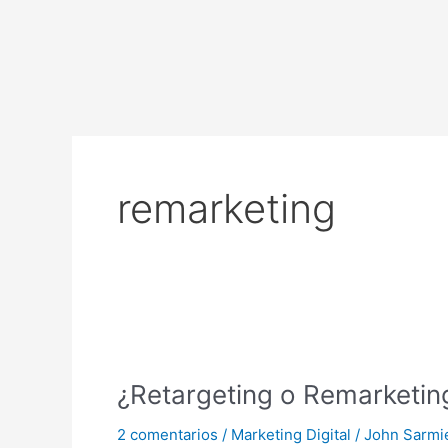
Ir
al
contenido
remarketing
¿Retargeting
o
¿Retargeting o Remarketin
Remarketing?
2 comentarios
/
Marketing Digital
/
John Sarmi