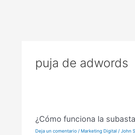
Ir
al
contenido
puja de adwords
¿Cómo
funciona
¿Cómo funciona la subast
la
subasta
Deja un comentario
/
Marketing Digital
/
John 
de