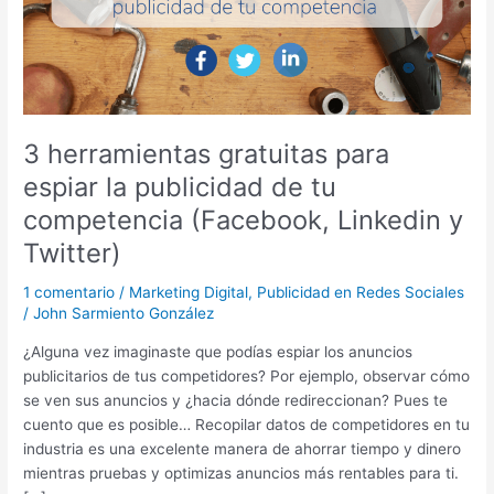
la
publicidad
de
tu
competencia
(Facebook,
3 herramientas gratuitas para
Linkedin
espiar la publicidad de tu
y
competencia (Facebook, Linkedin y
Twitter)
Twitter)
1 comentario
/
Marketing Digital
,
Publicidad en Redes Sociales
/
John Sarmiento González
¿Alguna vez imaginaste que podías espiar los anuncios
publicitarios de tus competidores? Por ejemplo, observar cómo
se ven sus anuncios y ¿hacia dónde redireccionan? Pues te
cuento que es posible… Recopilar datos de competidores en tu
industria es una excelente manera de ahorrar tiempo y dinero
mientras pruebas y optimizas anuncios más rentables para ti.