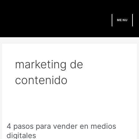
Ir
al
contenido
MENU
marketing de
contenido
4
pasos
4 pasos para vender en medios
para
vender
digitales
en