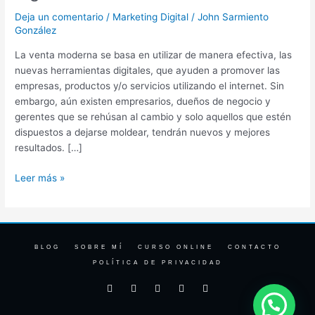
medios
Deja un comentario
/
Marketing Digital
/
John Sarmiento
digitales
González
La venta moderna se basa en utilizar de manera efectiva, las
nuevas herramientas digitales, que ayuden a promover las
empresas, productos y/o servicios utilizando el internet. Sin
embargo, aún existen empresarios, dueños de negocio y
gerentes que se rehúsan al cambio y solo aquellos que estén
dispuestos a dejarse moldear, tendrán nuevos y mejores
resultados. […]
Leer más »
BLOG
SOBRE MÍ
CURSO ONLINE
CONTACTO
POLÍTICA DE PRIVACIDAD
F
I
T
Y
L
a
n
w
o
i
c
s
i
u
n