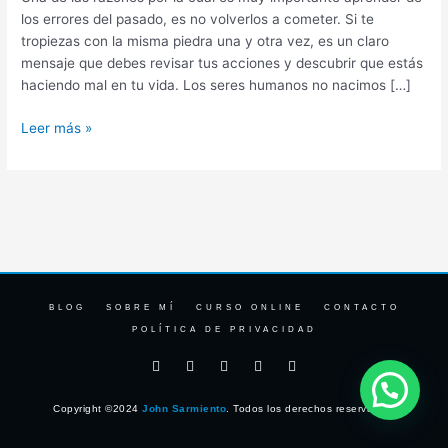
los errores del pasado, es no volverlos a cometer. Si te
tropiezas con la misma piedra una y otra vez, es un claro
mensaje que debes revisar tus acciones y descubrir que estás
haciendo mal en tu vida. Los seres humanos no nacimos […]
Leer más »
BLOG
SOBRE MÍ
CURSO ONLINE
CONTACTO
POLÍTICA DE PRIVACIDAD
F
I
T
Y
L
a
n
w
o
i
c
s
i
u
n
e
t
t
t
k
Copyright ©2024
John Sarmiento
. Todos los derechos reservados.
b
a
t
u
e
o
g
e
b
d
o
r
r
e
i