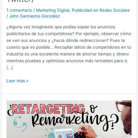
de
1 comentario
/
Marketing Digital
,
Publicidad en Redes Sociales
tu
/
John Sarmiento González
competencia
(Facebook,
¿Alguna vez imaginaste que podías espiar los anuncios
Linkedin
publicitarios de tus competidores? Por ejemplo, observar cómo
y
se ven sus anuncios y ¿hacia dónde redireccionan? Pues te
Twitter)
cuento que es posible… Recopilar datos de competidores en tu
industria es una excelente manera de ahorrar tiempo y dinero
mientras pruebas y optimizas anuncios más rentables para ti.
[…]
Leer más »
¿Retargeting
o
Remarketing?