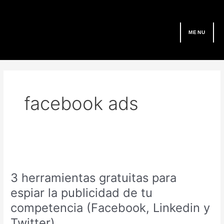
Ir
al
contenido
MENU
facebook ads
3
herramientas
3 herramientas gratuitas para
gratuitas
para
espiar la publicidad de tu
espiar
competencia (Facebook, Linkedin y
la
Twitter)
publicidad