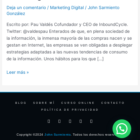
Marketing
Deja un comentario
/
Marketing Digital
/
John Sarmiento
González
Escrito por: Pau Valdés Cofundador y CEO de InboundCycle.
Twitter: @valdespau Enterados de que, en plena sociedad de
la información, la inmensa mayoría de las compras nacen y se
gestan en Internet, las empresas se ven obligadas a desplegar
estrategias adaptadas a las nuevas tendencias de consumo
de la información. Unos hábitos para los que […]
Leer más »
BLOG
SOBRE MÍ
CURSO ONLINE
CONTACTO
POLÍTICA DE PRIVACIDAD
F
I
T
Y
L
a
n
w
o
i
c
s
i
u
n
e
t
t
t
k
Copyright ©2024
John Sarmiento
. Todos los derechos reservados.
b
a
t
u
e