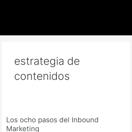
Ir
al
contenido
estrategia de
contenidos
Los
ocho
Los ocho pasos del Inbound
pasos
del
Marketing
Inbound