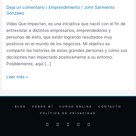
Que
Deja un comentario
/
Emprendimiento
/
John Sarmiento
Impactan
González
Vidas Que Impactan, es una iniciativa que nació con el fin de
entrevistar a distintos empresarios, emprendedores y
personas de éxito, que están logrando resultados muy
positivos en el mundo de los negocios. Mi objetivo es
compartir las historias de estas grandes personas y cómo sus
decisiones han impactado positivamente a su entorno.
Posiblemente, aquí […]
Leer más »
BLOG
SOBRE MÍ
CURSO ONLINE
CONTACTO
POLÍTICA DE PRIVACIDAD
F
I
T
Y
L
a
n
w
o
i
c
s
i
u
n