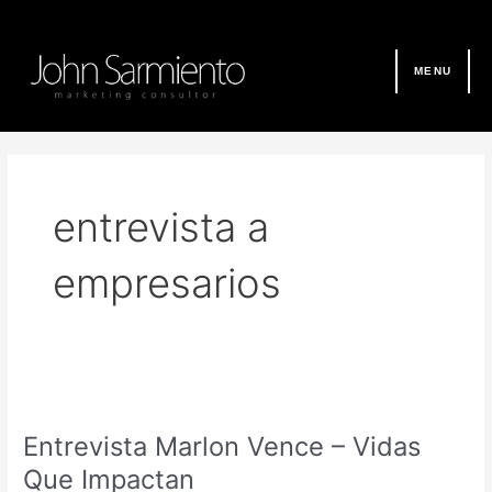
Ir
al
contenido
MENU
entrevista a
empresarios
Entrevista
Marlon
Entrevista Marlon Vence – Vidas
Vence
–
Que Impactan
Vidas