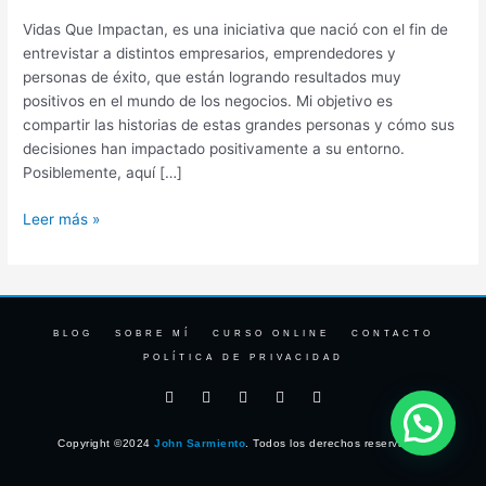
Vidas Que Impactan, es una iniciativa que nació con el fin de
entrevistar a distintos empresarios, emprendedores y
personas de éxito, que están logrando resultados muy
positivos en el mundo de los negocios. Mi objetivo es
compartir las historias de estas grandes personas y cómo sus
decisiones han impactado positivamente a su entorno.
Posiblemente, aquí […]
Leer más »
BLOG
SOBRE MÍ
CURSO ONLINE
CONTACTO
POLÍTICA DE PRIVACIDAD
F
I
T
Y
L
a
n
w
o
i
c
s
i
u
n
e
t
t
t
k
Copyright ©2024
John Sarmiento
. Todos los derechos reservados.
b
a
t
u
e
o
g
e
b
d
o
r
r
e
i