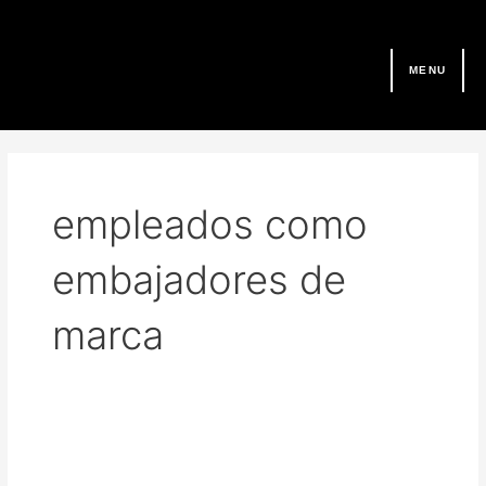
Ir
al
contenido
MENU
empleados como
embajadores de
marca
Employee
Advocacy: