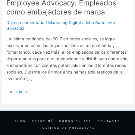
Employee Advocacy: Empleados
Empleados
como
como embajadores de marca
embajadores
de
Deja un comentario
/
Marketing Digital
/
John Sarmiento
marca
González
La última tendencia del 2017 en redes sociales, se logra
observar en cómo las organizaciones están confiando y
fomentando, cada vez más, a los empleados de los diferentes
departamentos para que promocionen y distribuyan contenido
e interactúen con clientes potenciales en las diferentes redes
sociales. Durante los últimos años hemos sido testigos de la
evolución […]
Leer más »
BLOG
SOBRE MÍ
CURSO ONLINE
CONTACTO
POLÍTICA DE PRIVACIDAD