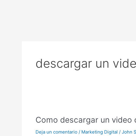
Ir
al
contenido
descargar un vid
Como
descargar
Como descargar un video 
un
video
Deja un comentario
/
Marketing Digital
/
John 
de