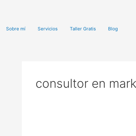
Ir
al
contenido
Sobre mí
Servicios
Taller Gratis
Blog
consultor en marke
Erase
una