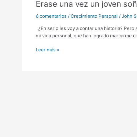
Erase una vez un joven so
vez
un
6 comentarios
/
Crecimiento Personal
/
John S
joven
soñador…
¿En serio les voy a contar una historia? Pero 
John
mi vida personal, que han logrado marcarme c
Sarmiento
Leer más »