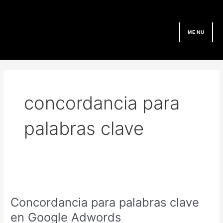
Ir
al
contenido
MENU
concordancia para
palabras clave
Concordancia
para
Concordancia para palabras clave
palabras
clave
en Google Adwords
en