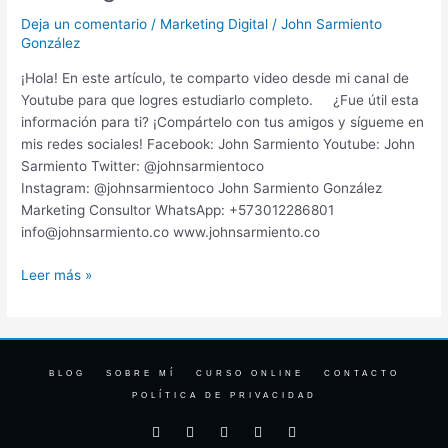
Google
Deja un comentario
/
Marketing Digital
/
John Sarmiento
Adwords
González
¡Hola! En este artículo, te comparto video desde mi canal de
Youtube para que logres estudiarlo completo. ¿Fue útil esta
información para ti? ¡Compártelo con tus amigos y sígueme en
mis redes sociales! Facebook: John Sarmiento Youtube: John
Sarmiento Twitter: @johnsarmientoco
Instagram: @johnsarmientoco John Sarmiento González
Marketing Consultor WhatsApp: +573012286801
info@johnsarmiento.co www.johnsarmiento.co
Leer más »
BLOG
SOBRE MÍ
CURSO ONLINE
CONTACTO
POLÍTICA DE PRIVACIDAD
F
I
T
Y
L
a
n
w
o
i