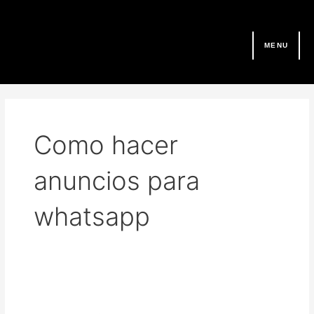
Ir
al
contenido
MENU
Como hacer
anuncios para
whatsapp
Como
configurar