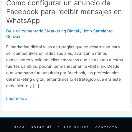
Como configurar un anuncio de
un
anuncio
Facebook para recibir mensajes en
de
WhatsApp
Facebook
para
Deja un comentario
/
Marketing Digital
/
John Sarmiento
recibir
González
mensajes
El marketing digital y las estrategias que se desarrollan para
en
ser competitivos en redes sociales, avanzan a ritmos
WhatsApp
avasallantes y solo aquellas empresas que se ajusten a estos
fuertes cambios, podrán permanecer en la «batalla». Desde
que whatsapp fue adquirido por facebook, los profesionales
del marketing digital, entendimos lo estratégico que era este
movimiento y […]
Leer más »
BLOG
SOBRE MÍ
CURSO ONLINE
CONTACTO