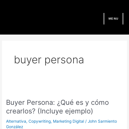
Ir
al
contenido
MENU
buyer persona
Buyer
Persona:
Buyer Persona: ¿Qué es y cómo
¿Qué
es
crearlos? (Incluye ejemplo)
y
cómo
Alternativa
,
Copywriting
,
Marketing Digital
/
John Sarmiento
crearlos?
González