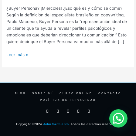
(Incluye
¿Buyer Persona? ¡Miércoles! ¿Eso qué es y cómo se come?
ejemplo)
Según la definición del especialista brasileño en copywriting,
Paulo Maccedo, Buyer Persona es la “representación ideal de
un cliente que te ayuda a revelar perfiles psicológicos y
emocionales que deberían direccionar tu comunicación.” Esto
quiere decir que el Buyer Persona va mucho más allá de […]
Leer más »
BLOG
SOBRE MÍ
CURSO ONLINE
CONTACTO
POLÍTICA DE PRIVACIDAD
F
I
T
Y
L
a
n
w
o
i
c
s
i
u
n
e
t
t
t
k
Copyright ©2024
John Sarmiento
. Todos los derechos reservados.
b
a
t
u
e
o
g
e
b
d
o
r
r
e
i