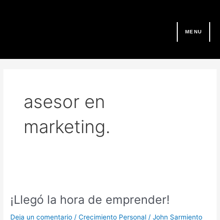
Ir
al
contenido
MENU
asesor en
marketing.
¡Llegó
la
¡Llegó la hora de emprender!
hora
de
Deja un comentario
/
Crecimiento Personal
/
John Sarmiento
emprender!