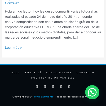
González
Hola amigo lector, hoy les deseo compartir varias fotografías
realizadas el pasado 24 de mayo del año 2014, en donde
estuve compartiendo con estudiantes de diseño gráfico de la
corporación educativa FORMAR, una charla acerca del uso de
las redes sociales y los medios digitales, para dar a conocer su
marca personal, negocio o emprendimiento. […]
Leer más »
BLOG
SOBRE MÍ
CURSO ONLINE
CONTACTO
POLÍTICA DE PRIVACIDAD
F
I
T
Y
L
a
n
w
o
i
c
s
i
u
n
e
t
t
t
k
Copyright ©2024
John Sarmiento
. Todos los derechos reservados.
b
a
t
u
e
o
g
e
b
d
o
r
r
e
i