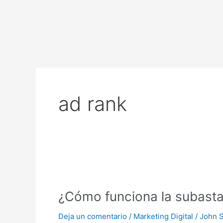
Ir
al
contenido
ad rank
¿Cómo
funciona
¿Cómo funciona la subast
la
subasta
Deja un comentario
/
Marketing Digital
/
John 
de