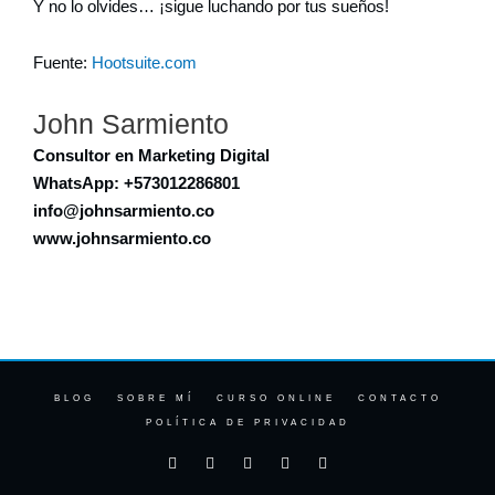
Y no lo olvides… ¡sigue luchando por tus sueños!
Fuente:
Hootsuite.com
John Sarmiento
Consultor en Marketing Digital
WhatsApp: +573012286801
info@johnsarmiento.co
www.johnsarmiento.co
BLOG
SOBRE MÍ
CURSO ONLINE
CONTACTO
POLÍTICA DE PRIVACIDAD
F
I
T
Y
L
a
n
w
o
i
c
s
i
u
n